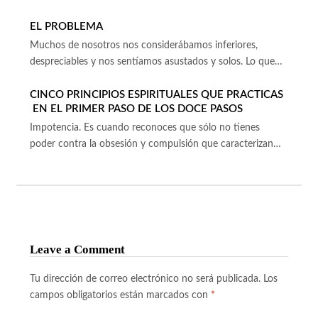
EL PROBLEMA
Muchos de nosotros nos considerábamos inferiores,
despreciables y nos sentíamos asustados y solos. Lo que…
CINCO PRINCIPIOS ESPIRITUALES QUE PRACTICAS
EN EL PRIMER PASO DE LOS DOCE PASOS
Impotencia. Es cuando reconoces que sólo no tienes
poder contra la obsesión y compulsión que caracterizan…
Leave a Comment
Tu dirección de correo electrónico no será publicada.
Los
campos obligatorios están marcados con
*