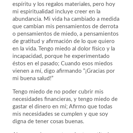
espíritu y los regalos materiales, pero hoy
mi espiritualidad incluye creer en la
abundancia. Mi vida ha cambiado a medida
que cambian mis pensamientos de derrota
o pensamientos de miedo, a pensamientos
de gratitud y afirmación de lo que quiero
en la vida. Tengo miedo al dolor físico y la
incapacidad, porque he experimentado
éstos en el pasado; Cuando esos miedos
vienen a mí, digo afirmando “¡Gracias por
mi buena salud!”
Tengo miedo de no poder cubrir mis
necesidades financieras, y tengo miedo de
gastar el dinero en mí; Afirmo que todas
mis necesidades se cumplen y que soy
digna de tener cosas buenas.