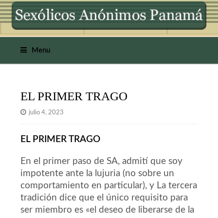
Menu
EL PRIMER TRAGO
julio 4, 2023
EL PRIMER TRAGO
En el primer paso de SA, admití que soy
impotente ante la lujuria (no sobre un
comportamiento en particular), y La tercera
tradición dice que el único requisito para
ser miembro es «el deseo de liberarse de la