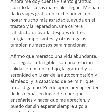
Ahora me doy cuenta y siento gratitud
cuando las cosas materiales llegan: Me han
dado viajes gratis, un coche nuevo, un
hogar mucho más agradable, ayuda en el
trasteo y la reparación, una carrera
satisfactoria, ayuda después de tres
cirugías importantes, y otros regalos
también numerosos para mencionar.
Afirmo que merezco una vida abundante.
Los regalos intangibles son una relación
cálida con mi único hijo, la gratitud y la
serenidad en lugar de la autocompasión y
el miedo, y la capacidad de permitir que
otros digan no. Puedo apreciar y aprender
de los demás en lugar de tener que
enseñarles y hacer que me aprecien, y
puedo dar sin esperar siempre algo a