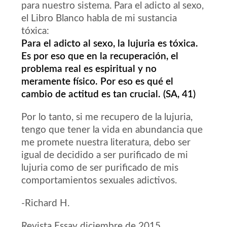
para nuestro sistema. Para el adicto al sexo,
el Libro Blanco habla de mi sustancia
tóxica:
Para el adicto al sexo, la lujuria es tóxica.
Es por eso que en la recuperación, el
problema real es espiritual y no
meramente físico. Por eso es qué el
cambio de actitud es tan crucial. (SA, 41)
Por lo tanto, si me recupero de la lujuria,
tengo que tener la vida en abundancia que
me promete nuestra literatura, debo ser
igual de decidido a ser purificado de mi
lujuria como de ser purificado de mis
comportamientos sexuales adictivos.
-Richard H.
Revista Essay diciembre de 2015.