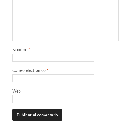
Nombre
*
Correo electrónico
*
Web