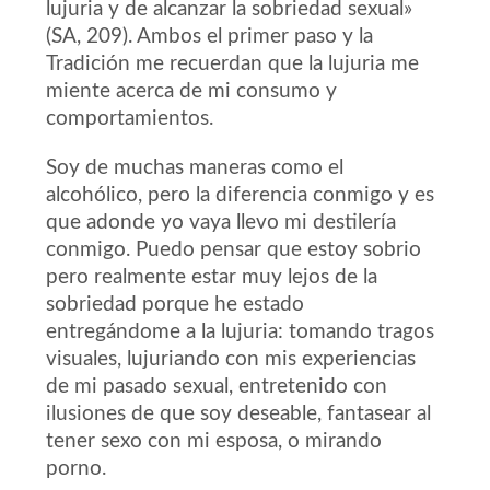
lujuria y de alcanzar la sobriedad sexual»
(SA, 209). Ambos el primer paso y la
Tradición me recuerdan que la lujuria me
miente acerca de mi consumo y
comportamientos.
Soy de muchas maneras como el
alcohólico, pero la diferencia conmigo y es
que adonde yo vaya llevo mi destilería
conmigo. Puedo pensar que estoy sobrio
pero realmente estar muy lejos de la
sobriedad porque he estado
entregándome a la lujuria: tomando tragos
visuales, lujuriando con mis experiencias
de mi pasado sexual, entretenido con
ilusiones de que soy deseable, fantasear al
tener sexo con mi esposa, o mirando
porno.