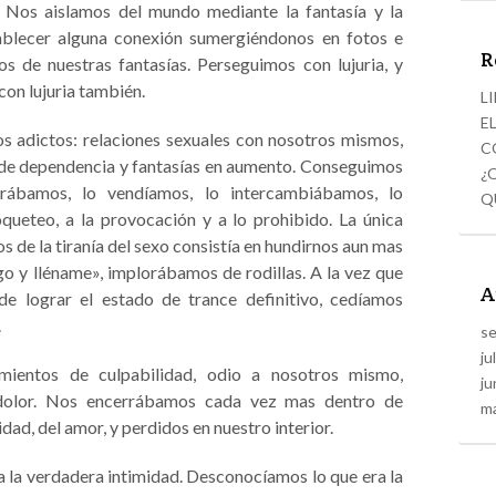
.
Nos aislamos del mundo mediante la fantasía y la
blecer alguna conexión sumergiéndonos en fotos e
R
s de nuestras fantasías. Perseguimos con lujuria, y
con lujuria también.
L
E
dictos: relaciones sexuales con nosotros mismos,
C
s de dependencia y fantasías en aumento. Conseguimos
¿
rábamos, lo vendíamos, lo intercambiábamos, lo
Q
queteo, a la provocación y a lo prohibido. La única
 de la tiranía del sexo consistía en hundirnos aun mas
igo y lléname», implorábamos de rodillas. A la vez que
A
e lograr el estado de trance definitivo, cedíamos
.
s
ju
os de culpabilidad, odio a nosotros mismo,
ju
y dolor. Nos encerrábamos cada vez mas dentro de
m
dad, del amor, y perdidos en nuestro interior.
a verdadera intimidad. Desconocíamos lo que era la