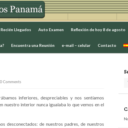
 Recién Llegados
Auto Examen
Reflexión de hoy 8 de agosto
ia?
Encuentra una Reunión
e-mail – celular
Contacto
S
0 Comments
ábamos inferiores, despreciables y nos sentíamos
n nuestro interior nunca igualaba lo que vemos en el
C
No
mos desconectados: de nuestros padres, de nuestros