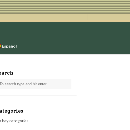
Español
earch
ategories
 hay categorías