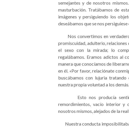
semejantes y de nosotros mismos
masturbación. Tratábamos de esta
imágenes y persiguiendo los objeto
deseábamos que se nos persiguiese 
Nos convertimos en verdaderos a
promiscuidad, adulterio, relacione
el sexo con la mirada; lo comp
regalábamos. Eramos adictos al co
manera que conocíamos de liberarnos
en él. «Por favor, relaciónate conm
buscábamos con lujuria tratando d
nuestra propia voluntad a los demás
Esto nos producía sentimient
remordimientos, vacío interior 
nosotros mismos, alejados de la reali
Nuestra conducta imposibilitaba l