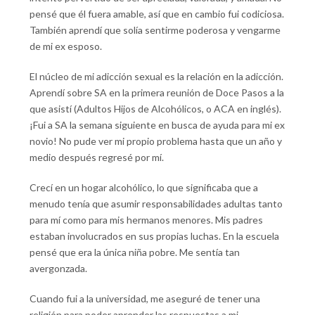
pensé que él fuera amable, así que en cambio fui codiciosa.
También aprendí que solía sentirme poderosa y vengarme
de mi ex esposo.
El núcleo de mi adicción sexual es la relación en la adicción.
Aprendí sobre SA en la primera reunión de Doce Pasos a la
que asistí (Adultos Hijos de Alcohólicos, o ACA en inglés).
¡Fui a SA la semana siguiente en busca de ayuda para mi ex
novio! No pude ver mi propio problema hasta que un año y
medio después regresé por mí.
Crecí en un hogar alcohólico, lo que significaba que a
menudo tenía que asumir responsabilidades adultas tanto
para mí como para mis hermanos menores. Mis padres
estaban involucrados en sus propias luchas. En la escuela
pensé que era la única niña pobre. Me sentía tan
avergonzada.
Cuando fui a la universidad, me aseguré de tener una
religión para poder aprender las respuestas a mi